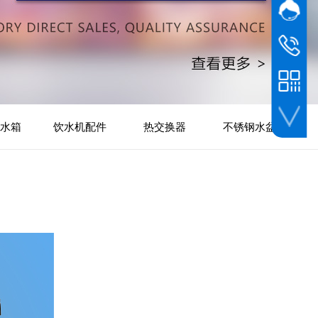
网站客
在线
杜先生
139 2915
座机
0757-22
水箱
饮水机配件
热交换器
不锈钢水盆
手机网站