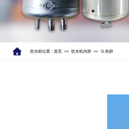
>>
>>
您当前位置：
首页
饮水机內胆
5L热胆