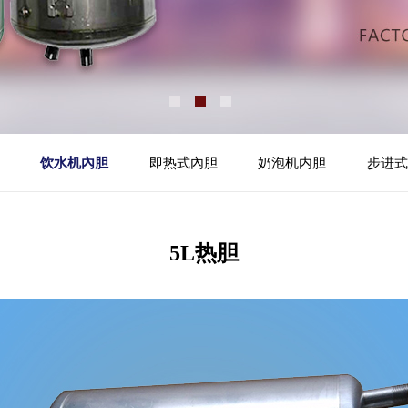
饮水机內胆
即热式內胆
奶泡机内胆
步进式
5L热胆