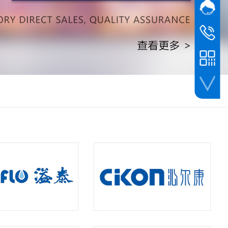
网站客
在线
杜先生
139 2915
座机
0757-22
手机网站