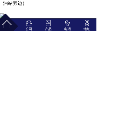
油站旁边）
公司
产品
电话
地址
佛山市时空达源电器科技有限公司
联系人：杜先生 手机：139 2915 1578
地址：广东省佛山市顺德区勒流富安工业区28-1之2号
技术支持：
佛山高创网络
备案号：苏ICP备18062618号-1