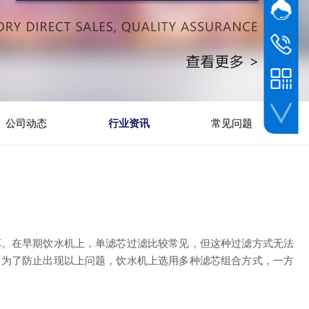
网站客
在线
杜先生
139 2915
座机
0757-22
公司动态
行业资讯
常见问题
手机网站
坏。在早期饮水机上，单滤芯过滤比较常见，但这种过滤方式无法
。为了防止出现以上问题，饮水机上选用多种滤芯组合方式，一方