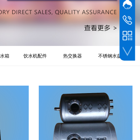
网站客
在线
杜先生
139 2915
座机
0757-22
水箱
饮水机配件
热交换器
不锈钢水盆
手机网站