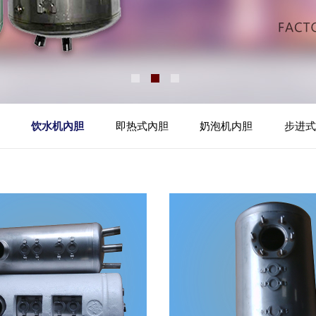
饮水机內胆
即热式內胆
奶泡机内胆
步进式